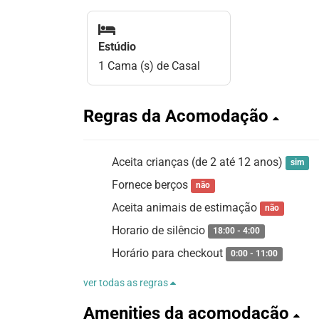
Estúdio
1 Cama (s) de Casal
Regras da Acomodação
Aceita crianças (de 2 até 12 anos)
sim
Fornece berços
não
Aceita animais de estimação
não
Horario de silêncio
18:00 - 4:00
Horário para checkout
0:00 - 11:00
ver todas as regras
Amenities da acomodação