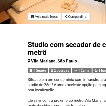
Veja mais fotos
Compartilhar
Studio com secador de c
metrô
Vila Mariana, São Paulo
1 Quarto
2 pessoas
1 Cama
1 ba
Situado em um condomínio com infraestrutura d
studio de 25m² é uma excelente opção para a
boa localização.
Ele se encontra próximo ao metrô Vila Mariana
mais da cidade enquanto trabalha.