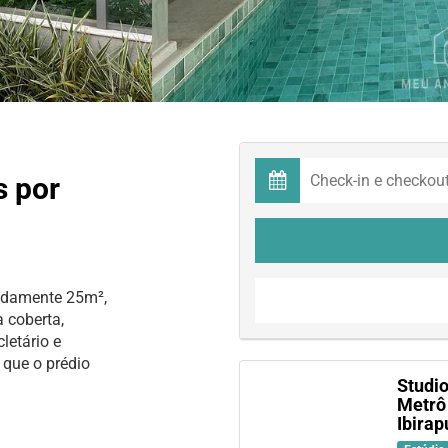
s por
adamente 25m²,
 coberta,
letário e
 que o prédio
Studi
Metrô
Ibirap