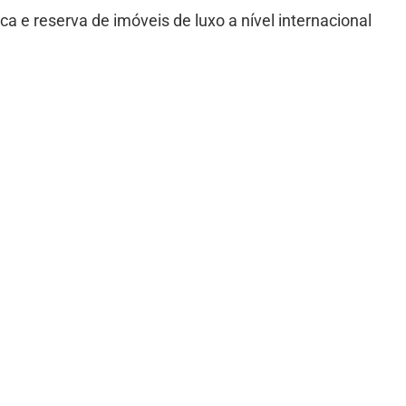
ca e reserva de imóveis de luxo a nível internacional
teirização de viagens
eiros de viagens personalizados para cada destino
rviços de concierge
viços como chef de cozinha, mordomo, motorista e diari
adia mais aconchegante.