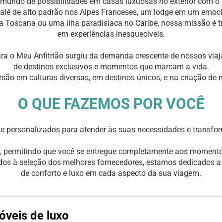
undo de possibilidades em casas luxuosas no exterior com o 
alé de alto padrão nos Alpes Franceses, um lodge em um emocio
a Toscana ou uma ilha paradisíaca no Caribe, nossa missão é 
em experiências inesquecíveis.
ara o Meu Anfitrião surgiu da demanda crescente de nossos via
de destinos exclusivos e momentos que marcam a vida.
rsão em culturas diversas, em destinos únicos, e na criação de
O QUE FAZEMOS POR VOCÊ
e personalizados para atender às suas necessidades e transfo
, permitindo que você se entregue completamente aos moment
ados à seleção dos melhores fornecedores, estamos dedicados 
de conforto e luxo em cada aspecto da sua viagem.
óveis de luxo