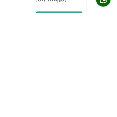
(consultar equipe)
Sujeito à disponibilidade
(consultar equipe)
Sujeito à disponibilidade
(consultar equipe)
stas para uma