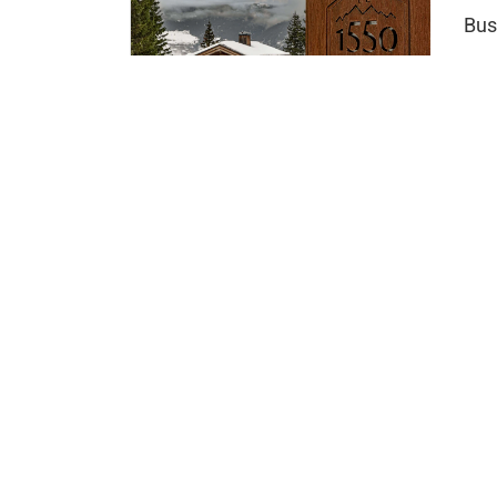
Bus
Ro
Rot
Se
Ser
est