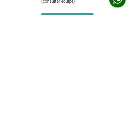
(consultar equipe)
Sujeito à disponibilidade
(consultar equipe)
Sujeito à disponibilidade
(consultar equipe)
stas para uma