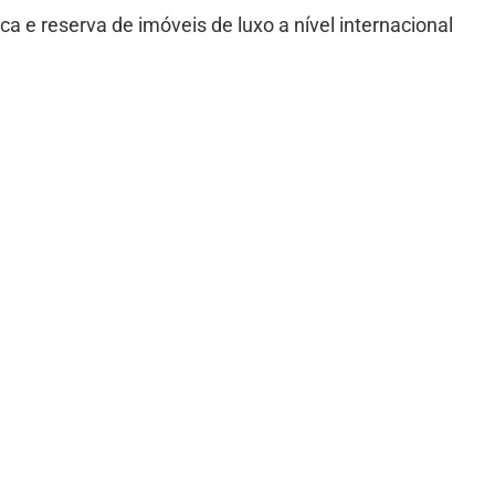
ca e reserva de imóveis de luxo a nível internacional
teirização de viagens
eiros de viagens personalizados para cada destino
rviços de concierge
viços como chef de cozinha, mordomo, motorista e diari
adia mais aconchegante.