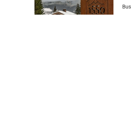
Bus
Ro
Rot
Se
Ser
est