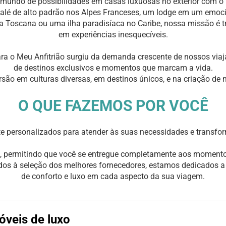
undo de possibilidades em casas luxuosas no exterior com o 
alé de alto padrão nos Alpes Franceses, um lodge em um emocio
a Toscana ou uma ilha paradisíaca no Caribe, nossa missão é 
em experiências inesquecíveis.
ara o Meu Anfitrião surgiu da demanda crescente de nossos via
de destinos exclusivos e momentos que marcam a vida.
rsão em culturas diversas, em destinos únicos, e na criação de
O QUE FAZEMOS POR VOCÊ
e personalizados para atender às suas necessidades e transfo
, permitindo que você se entregue completamente aos moment
ados à seleção dos melhores fornecedores, estamos dedicados 
de conforto e luxo em cada aspecto da sua viagem.
óveis de luxo