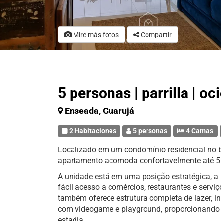
Mire más fotos
Compartir
5 personas | parrilla | o
Enseada, Guarujá
2 Habitaciones
5 personas
4 Camas
Localizado em um condomínio residencial no b
apartamento acomoda confortavelmente até 5
A unidade está em uma posição estratégica, a
fácil acesso a comércios, restaurantes e serv
também oferece estrutura completa de lazer, in
com videogame e playground, proporcionando 
estadia.