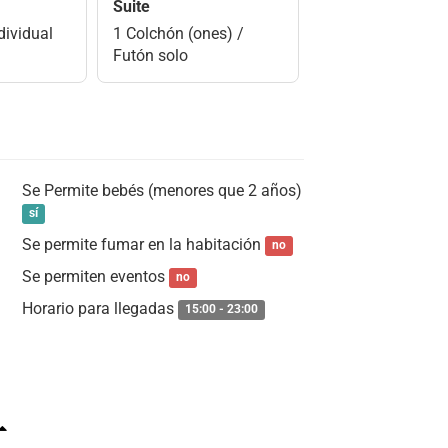
Suite
dividual
1 Colchón (ones) /
Futón solo
Se Permite bebés (menores que 2 años)
sí
Se permite fumar en la habitación
no
Se permiten eventos
no
Horario para llegadas
15:00 - 23:00