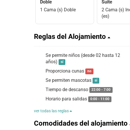
Doble
Suite
1 Cama (s) Doble
2 Cama (s) In
(es)
Reglas del Alojamiento
Se permite niños (desde 02 hasta 12
años)
sí
Proporciona cunas
no
Se permiten mascotas
sí
Tiempo de descanso
22:00 - 7:00
Horario para salidas
0:00 - 11:00
ver todas las reglas
Comodidades del alojamiento