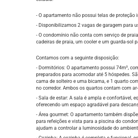
- O apartamento não possui telas de proteção in
- Disponibilizamos 2 vagas de garagem para us
- O condomínio não conta com serviço de praia
cadeiras de praia, um cooler e um guarda-sol
Contamos com a seguinte disposição:
- Dormitórios: O apartamento possui 74m², co
preparados para acomodar até 5 hóspedes. São
cama de solteiro e uma bicama, e 1 quarto co
no corredor. Ambos os quartos contam com ar-
- Sala de estar: A sala é ampla e confortável, 
oferecendo um espaço agradável para descans
- Área gourmet: O apartamento também dispõe
para refeições e vista para a piscina do condo
ajudam a controlar a luminosidade do ambient
- Cozinha: A cozinha é completa e funcional, e