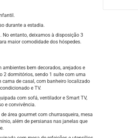
fantil.
o durante a estadia.
. No entanto, deixamos à disposição 3
 para maior comodidade dos hóspedes.
m ambientes bem decorados, arejados e
 2 dormitórios, sendo 1 suíte com uma
m cama de casal, com banheiro localizado
condicionado e TV.
equipada com sofá, ventilador e Smart TV,
o e convivência.
 de área gourmet com churrasqueira, mesa
mínio, além de persianas nas janelas que
e.
quipada com mesa de refeições e utensílios