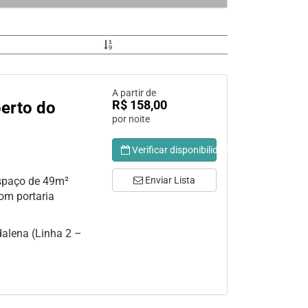
A partir de
R$ 158,00
perto do
por noite
Verificar disponibilidade
spaço de 49m²
Enviar Lista
m portaria
alena (Linha 2 –