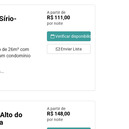
A partir de
R$ 111,00
Sírio-
por noite
Verificar disponibilidade
o de 26m² com
Enviar Lista
 um condomínio
...
A partir de
R$ 148,00
Alto do
por noite
ga