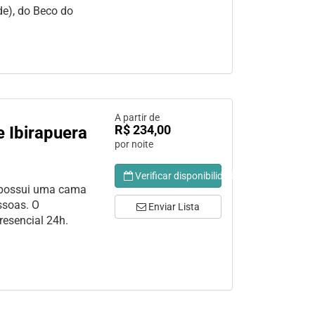
de), do Beco do
A partir de
R$ 234,00
 Ibirapuera
por noite
Verificar disponibilidade
 possui uma cama
ssoas. O
Enviar Lista
resencial 24h.