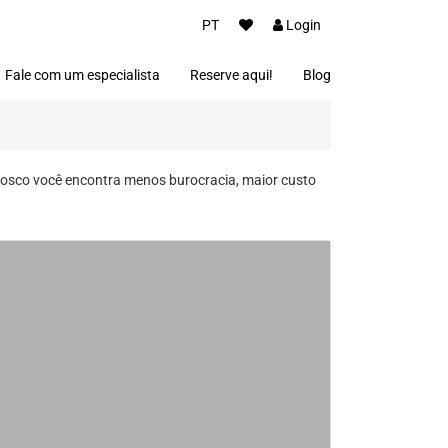
PT
Login
Fale com um especialista
Reserve aqui!
Blog
osco você encontra menos burocracia, maior custo